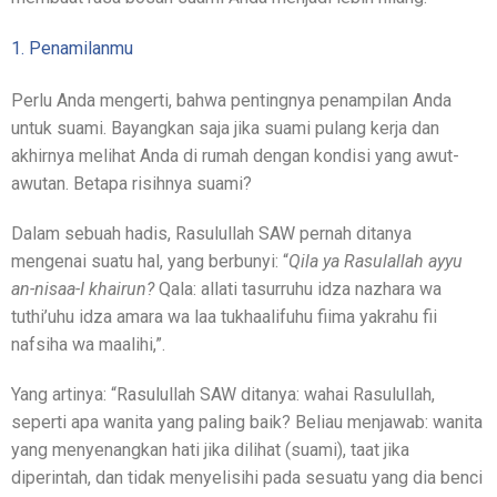
1. Penamilanmu
Perlu Anda mengerti, bahwa pentingnya penampilan Anda
untuk suami. Bayangkan saja jika suami pulang kerja dan
akhirnya melihat Anda di rumah dengan kondisi yang awut-
awutan. Betapa risihnya suami?
Dalam sebuah hadis, Rasulullah SAW pernah ditanya
mengenai suatu hal, yang berbunyi: “
Qila ya Rasulallah ayyu
an-nisaa-I khairun?
Qala: allati tasurruhu idza nazhara wa
tuthi’uhu idza amara wa laa tukhaalifuhu fiima yakrahu fii
nafsiha wa maalihi,”.
Yang artinya: “Rasulullah SAW ditanya: wahai Rasulullah,
seperti apa wanita yang paling baik? Beliau menjawab: wanita
yang menyenangkan hati jika dilihat (suami), taat jika
diperintah, dan tidak menyelisihi pada sesuatu yang dia benci